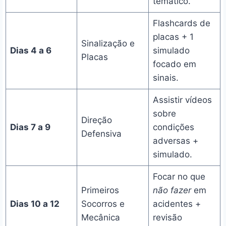
temático.
Flashcards de
placas + 1
Sinalização e
Dias 4 a 6
simulado
Placas
focado em
sinais.
Assistir vídeos
sobre
Direção
Dias 7 a 9
condições
Defensiva
adversas +
simulado.
Focar no que
Primeiros
não fazer
em
Dias 10 a 12
Socorros e
acidentes +
Mecânica
revisão