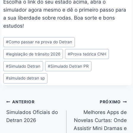
Escolha o link do seu estado acima, abra o
simulador agora mesmo e dê o primeiro passo para
a sua liberdade sobre rodas. Boa sorte e bons
estudos!
Tags
#
Como passar na prova do Detran
do
#
legislação de trânsito 2026
#
Prova teórica CNH
Post:
#
Simulado Detran
#
Simulado Detran PR
#
simulado detran sp
Navegação
ANTERIOR
PRÓXIMO
Simulados Oficiais do
Melhores Apps de
de
Detran 2026
Novelas Curtas: Onde
Post
Assistir Mini Dramas e