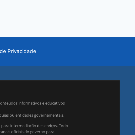
a de Privacidade
conteúdos informativos e educativos
rquias ou entidades governamentais.
 para intermediação de serviços. Todo
anais oficiais do governo para