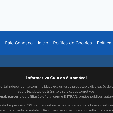
Fale Conosco
Início
Política de Cookies
Polític
Informativo Guia do Automóvel
ortal independente com finalidade exclusiva de produção e divulgação de 
sobre legislação de trânsito e serviços automotivos.
nal, parceria ou afiliação oficial com o DETRAN
, órgãos públicos, auta
 dados pessoais (CPF, senhas), informações bancárias ou cobramos valores
ráter meramente orientativo. Recomendamos sempre a consulta direta aos c