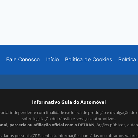
Fale Conosco
Início
Política de Cookies
Polític
Informativo Guia do Automóvel
ortal independente com finalidade exclusiva de produção e divulgação de 
sobre legislação de trânsito e serviços automotivos.
nal, parceria ou afiliação oficial com o DETRAN
, órgãos públicos, auta
 dados pessoais (CPF, senhas), informações bancárias ou cobramos valores