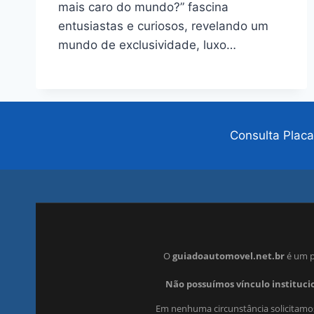
mais caro do mundo?” fascina
entusiastas e curiosos, revelando um
mundo de exclusividade, luxo…
Consulta Placa
O
guiadoautomovel.net.br
é um p
Não possuímos vínculo institucio
Em nenhuma circunstância solicitamos