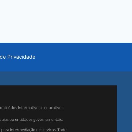
a de Privacidade
conteúdos informativos e educativos
rquias ou entidades governamentais.
 para intermediação de serviços. Todo