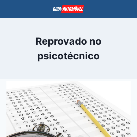
Pular
para
o
Conteúdo
Reprovado no
psicotécnico