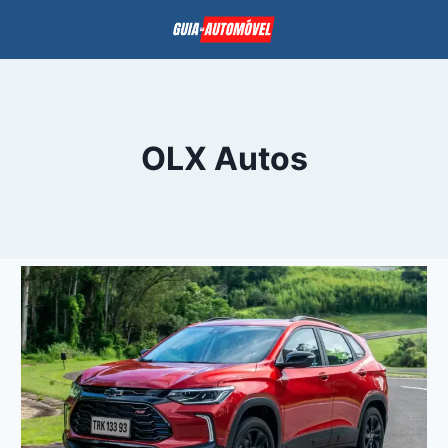
Pular
para
o
Conteúdo
OLX Autos