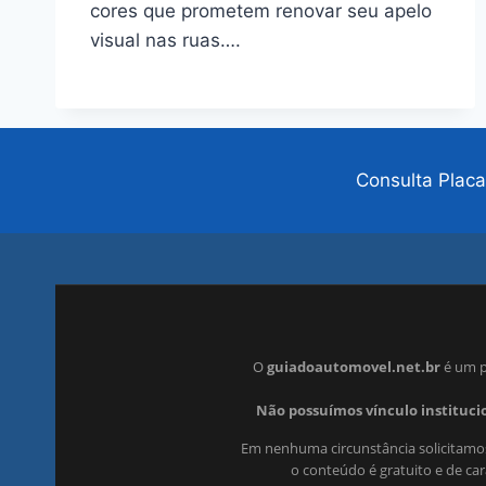
cores que prometem renovar seu apelo
visual nas ruas….
Consulta Placa
O
guiadoautomovel.net.br
é um p
Não possuímos vínculo institucio
Em nenhuma circunstância solicitamos
o conteúdo é gratuito e de ca