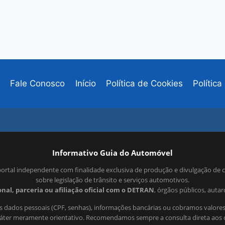
Fale Conosco
Início
Política de Cookies
Polític
Informativo Guia do Automóvel
ortal independente com finalidade exclusiva de produção e divulgação de 
sobre legislação de trânsito e serviços automotivos.
nal, parceria ou afiliação oficial com o DETRAN
, órgãos públicos, auta
 dados pessoais (CPF, senhas), informações bancárias ou cobramos valores
ráter meramente orientativo. Recomendamos sempre a consulta direta aos c