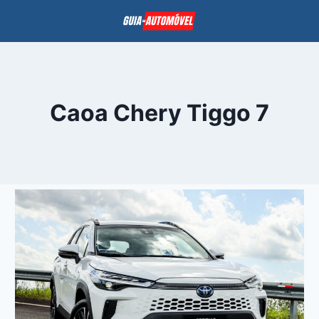
Pular
para
o
Conteúdo
Caoa Chery Tiggo 7